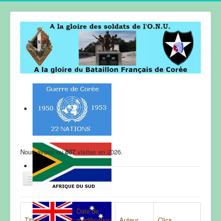
Nous avons eu
807
visites en 2026.
ACCUEIL
Date de
Titre
modification
Auteur
Clics