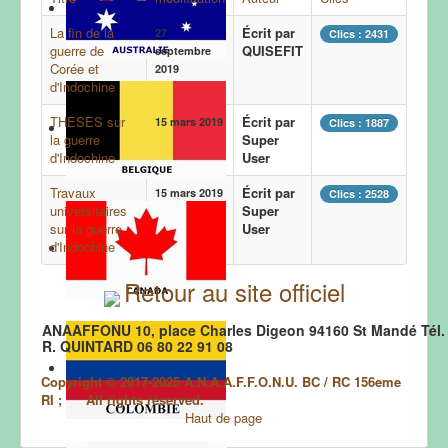
...
La fin de la
Écrit par
27
Clics : 2431
...
guerre de
QUISEFIT
septembre
Corée et
2019
d'Indochine
THESES sur
Écrit par
.
15 mars 2019
Clics : 1887
la guerre
Super
---
d'Indochine
User
Travaux
Écrit par
15 mars 2019
Clics : 2528
universitaires
Super
sur la guerre
User
d'Indochine
Retour au site officiel
ANAAFFONU 10, place Charles Digeon 94160 St Mandé Tél. 
R. QUINTARD 06 80 22 91 08
Copyright © 2017-2025 A.N.A.A.F.F.O.N.U. BC / RC 156eme
RI ; All rights réserved.
Haut de page